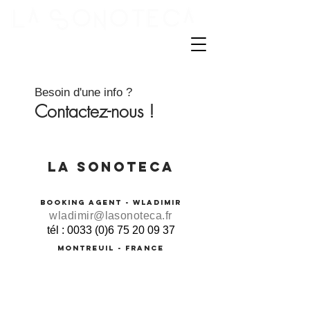
L'agence de booking des musiques
tropicales
Besoin d'une info ?
Contactez-nous !
LA sonoteca
booking agent - wladimir
wladimir@lasonoteca.fr
tél :
0033 (0)6 75 20 09 37
Montreuil - FRANCE
©2021 lasonoteca.fr